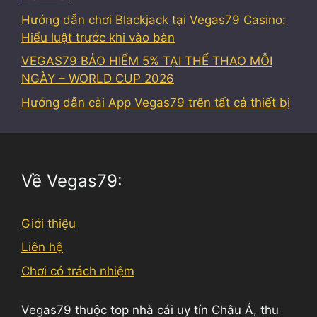
Hướng dẫn chơi Blackjack tại Vegas79 Casino:
Hiểu luật trước khi vào bàn
VEGAS79 BẢO HIỂM 5% TẠI THỂ THAO MỖI
NGÀY – WORLD CUP 2026
Hướng dẫn cài App Vegas79 trên tất cả thiết bị
Về Vegas79:
Giới thiệu
Liên hệ
Chơi có trách nhiệm
Vegas79 thuộc top nhà cái uy tín Châu Á, thu