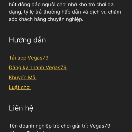
hút đông đảo người chơi nhờ kho trò chơi đa
dạng, tỷ lệ trả thưởng hấp dẫn và dịch vụ chăm
sóc khách hàng chuyên nghiệp.
Hướng dẫn
Tải app Vegas79
Đăng ký nhanh Vegas79
Khuyến Mãi
Luật chơi
Liên hệ
Tên doanh nghiệp trò chơi giải trí: Vegas79