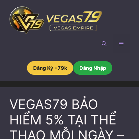
Skip
to
content
Menu
Đăng Ký
+79k
Đăng Nhập
VEGAS79 BẢO
HIỂM 5% TẠI THỂ
THAO MỖI NGÀY –