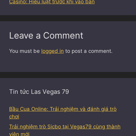
Casino: Hiểu luật trước khi vào bàn
Leave a Comment
You must be
logged in
to post a comment.
Tin tức Las Vegas 79
Bầu Cua Online: Trải nghiệm và đánh giá trò
chơi
Trải nghiệm trò Sicbo tại Vegas79 cùng thành
viên mới