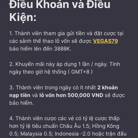
Đi
ều Khoản và Điều
Kiện:
1. Thành viên tham gia gửi tiền và đặt cược tại
các sảnh thể thao lỗ vốn sẽ được
VEGAS79
bảo hiểm lên đến 3888K.
2. Khuyến mãi này áp dụng 1 lần / ngày. Tính
ngày theo giờ hệ thống ( GMT+8 )
3. Thành viên trong ngày có ít nhất
2 khoản
nạp tiền
và
lỗ vốn hơn 500,000 VND
sẽ được
bảo hiểm.
4. Thành viên cược các vé có tỷ lệ cược thấp
hơn tỷ lệ tiêu chuẩn Châu Âu 1.5; Hồng Kông
0.5; Malaysia 0.5; Indonesia -2.0 hoặc trận đấu