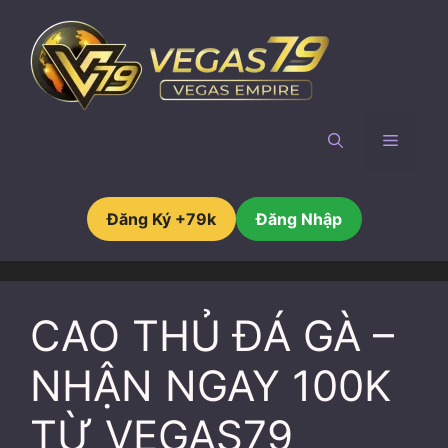
Skip
to
content
Menu
Đăng Ký
+79k
Đăng Nhập
CAO THỦ ĐÁ GÀ –
NHẬN NGAY 100K
TỪ VEGAS79