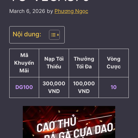
March 6, 2026
by
Phương Ngọc
Nội dung:
Mã
Nạp Tối
Thưởng
Vòng
Khuyến
Thiểu
Tối Đa
Cược
Mãi
300,000
100,000
DG100
10
VND
VND