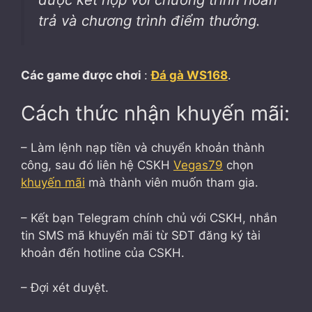
trả và chương trình điểm thưởng.
Các game được chơi
:
Đá gà WS168
.
Cách thức nhận khuyến mãi:
– Làm lệnh nạp tiền và chuyển khoản thành
công, sau đó liên hệ CSKH
Vegas79
chọn
khuyến mãi
mà thành viên muốn tham gia.
– Kết bạn Telegram chính chủ với CSKH, nhắn
tin SMS mã khuyến mãi từ SĐT đăng ký tài
khoản đến hotline của CSKH.
– Đợi xét duyệt.